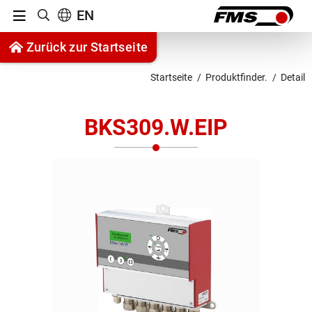
Menu
EN
Suche anzeigen
Zum Inhalt springen
Zurück zur Startseite
Zur Navigation springen
Startseite
Produktfinder.
Detail
BKS309.W.EIP