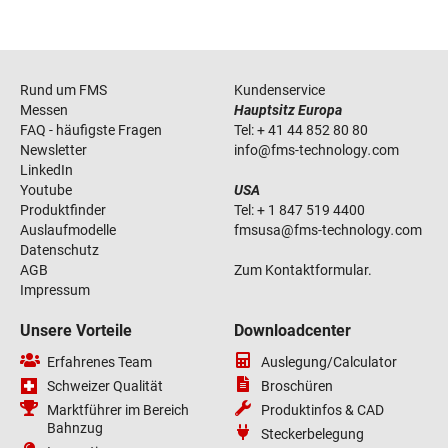
Rund um FMS
Kundenservice
Messen
Hauptsitz Europa
FAQ - häufigste Fragen
Tel:
+ 41 44 852 80 80
Newsletter
info
@
fms-technology
.
com
LinkedIn
Youtube
USA
Produktfinder
Tel:
+ 1 847 519 4400
Auslaufmodelle
fmsusa
@
fms-technology
.
com
Datenschutz
AGB
Zum Kontaktformular.
Impressum
Unsere Vorteile
Downloadcenter
Erfahrenes Team
Auslegung/Calculator
Schweizer Qualität
Broschüren
Marktführer im Bereich
Produktinfos & CAD
Bahnzug
Steckerbelegung