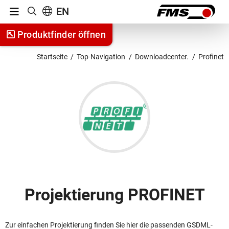
Menu
EN
Suche anzeigen
Zum Inhalt springen
Produktfinder öffnen
Zur Navigation springen
Startseite
Top-Navigation
Downloadcenter.
Profinet
Projektierung PROFINET
Zur einfachen Projektierung finden Sie hier die passenden GSDML-