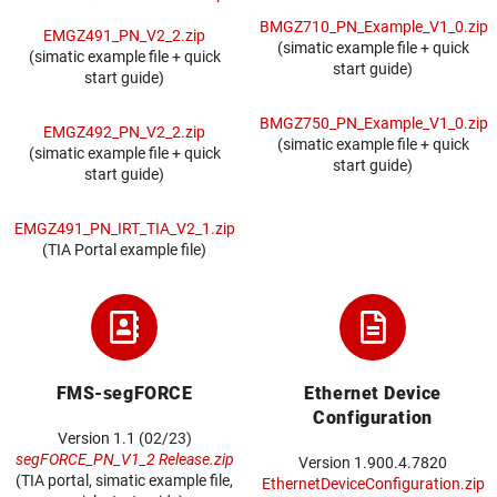
BMGZ710_PN_Example_V1_0.zip
EMGZ491_PN_V2_2.zip
(simatic example file + quick
(simatic example file + quick
start guide)
start guide)
BMGZ750_PN_Example_V1_0.zip
EMGZ492_PN_V2_2.zip
(simatic example file + quick
(simatic example file + quick
start guide)
start guide)
EMGZ491_PN_IRT_TIA_V2_1.zip
(TIA Portal example file)
FMS-segFORCE
Ethernet Device
Configuration
Version 1.1 (02/23)
segFORCE_PN_V1_2 Release.zip
Version 1.900.4.7820
(TIA portal, simatic example file,
EthernetDeviceConfiguration.zip