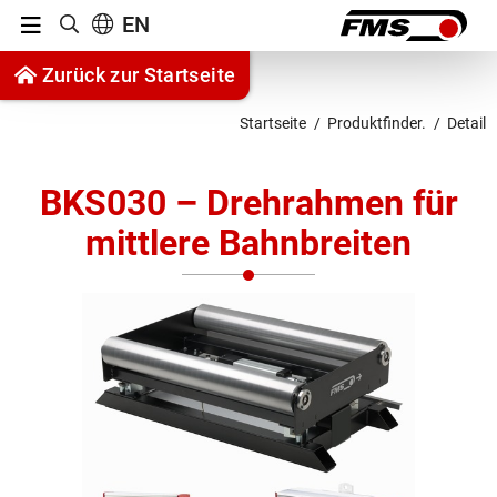
Menu
EN
Suche anzeigen
Zum Inhalt springen
Zurück zur Startseite
Zur Navigation springen
Startseite
Produktfinder.
Detail
BKS030 – Drehrahmen für
mittlere Bahnbreiten