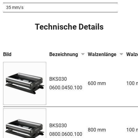
35 mm/s
Technische Details
Bild
Bezeichnung
Walzenlänge
Walz
BKS030
600 mm
100
0600.0450.100
BKS030
800 mm
100
0800.0600.100