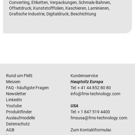
Converting, Etiketten, Verpackungen, Schmale Bahnen,
Offsetdruck, Kunststofffolien, Kaschieren, Laminieren,
Grafische Industrie, Digitaldruck, Beschichtung
Rund um FMS
Kundenservice
Messen
Hauptsitz Europa
FAQ - häufigste Fragen
Tel:
+ 41 44 852 80 80
Newsletter
info
@
fms-technology
.
com
LinkedIn
Youtube
USA
Produktfinder
Tel:
+ 1 847 519 4400
Auslaufmodelle
fmsusa
@
fms-technology
.
com
Datenschutz
AGB
Zum Kontaktformular.