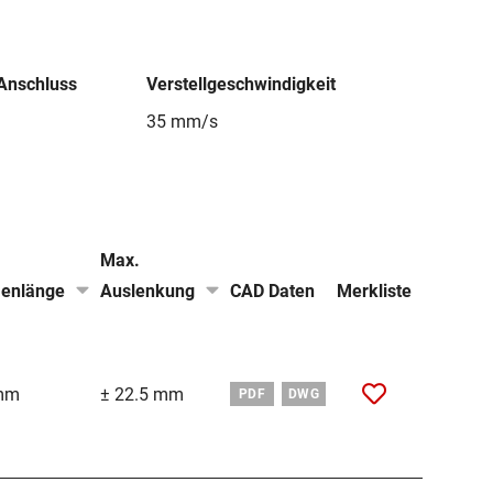
 Anschluss
Verstellgeschwindigkeit
35 mm/s
Max.
enlänge
Auslenkung
CAD Daten
Merkliste
mm
± 22.5 mm
PDF
DWG