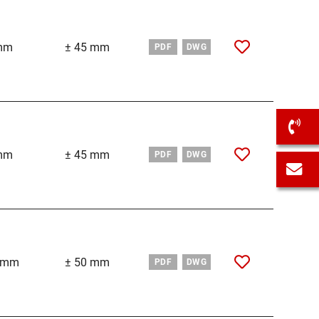
mm
± 45 mm
PDF
DWG
S
mm
± 45 mm
PDF
DWG
E
 mm
± 50 mm
PDF
DWG