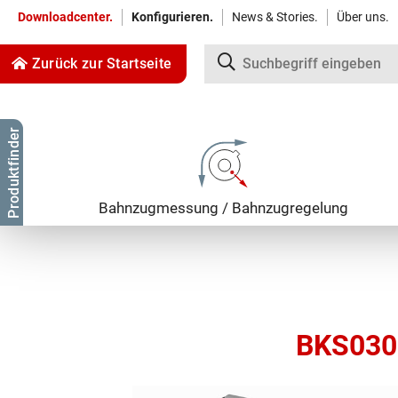
Downloadcenter.
Konfigurieren.
News & Stories.
Über uns.
Zurück zur Startseite
Zum Inhalt springen
Produktfinder
Zur Navigation springen
Bahnzug­messung / Bahnzug­regelung
BKS030 