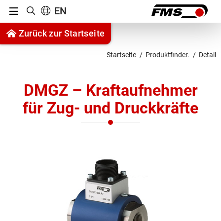
Menu
EN
Suche anzeigen
Zum Inhalt springen
Zurück zur Startseite
Zur Navigation springen
Startseite
Produktfinder.
Detail
DMGZ – Kraftaufnehmer
für Zug- und Druckkräfte