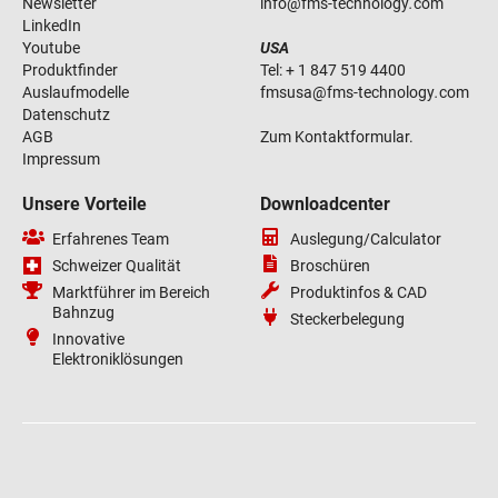
Newsletter
info
@
fms-technology
.
com
LinkedIn
Youtube
USA
Produktfinder
Tel:
+ 1 847 519 4400
Auslaufmodelle
fmsusa
@
fms-technology
.
com
Datenschutz
AGB
Zum Kontaktformular.
Impressum
Unsere Vorteile
Downloadcenter
Erfahrenes Team
Auslegung/Calculator
Schweizer Qualität
Broschüren
Marktführer im Bereich
Produktinfos & CAD
Bahnzug
Steckerbelegung
Innovative
Elektroniklösungen