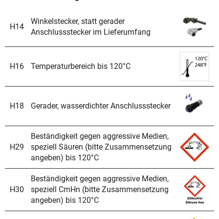
angeben) bis 120°C
angeben) bis 120°C
bis 120°C
Winkelstecker, statt gerader
H14
Anschlussstecker im Lieferumfang
H16
Temperaturbereich bis 120°C
H18
Gerader, wasserdichter Anschlussstecker
Beständigkeit gegen aggressive Medien,
H29
speziell Säuren (bitte Zusammensetzung
angeben) bis 120°C
Beständigkeit gegen aggressive Medien,
H30
speziell CmHn (bitte Zusammensetzung
angeben) bis 120°C