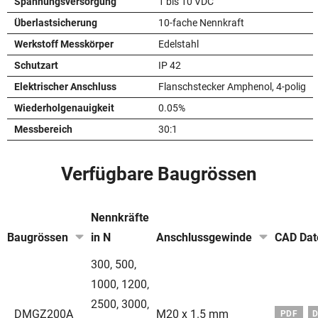
Spannungsversorgung
1 bis 10 VDC
Überlastsicherung
10-fache Nennkraft
Werkstoff Messkörper
Edelstahl
Schutzart
IP 42
Elektrischer Anschluss
Flanschstecker Amphenol, 4-polig
Wiederholgenauigkeit
0.05%
Messbereich
30:1
Verfügbare Baugrössen
Nennkräfte
Baugrössen
in N
Anschlussgewinde
CAD Dat
300
,
500
,
1000
,
1200
,
2500
,
3000
,
DMGZ200A
M20 x 1.5 mm
PDF