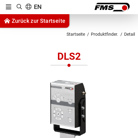
Menu
EN
Suche anzeigen
Zum Inhalt springen
Zurück zur Startseite
Zur Navigation springen
Startseite
Produktfinder.
Detail
DLS2