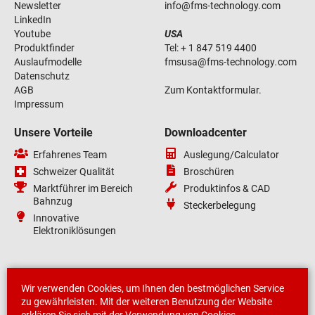
Newsletter
info
@
fms-technology
.
com
LinkedIn
Youtube
USA
Produktfinder
Tel:
+ 1 847 519 4400
Auslaufmodelle
fmsusa
@
fms-technology
.
com
Datenschutz
AGB
Zum Kontaktformular.
Impressum
Unsere Vorteile
Downloadcenter
Erfahrenes Team
Auslegung/Calculator
Schweizer Qualität
Broschüren
Marktführer im Bereich
Produktinfos & CAD
Bahnzug
Steckerbelegung
Innovative
Elektroniklösungen
Wir verwenden Cookies, um Ihnen den bestmöglichen Service
zu gewährleisten. Mit der weiteren Benutzung der Website