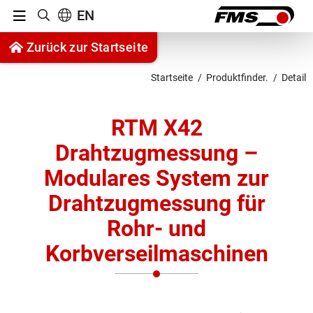
Menu
EN
Suche anzeigen
Zum Inhalt springen
Zurück zur Startseite
Zur Navigation springen
Startseite
Produktfinder.
Detail
RTM X42
Drahtzugmessung –
Modulares System zur
Drahtzugmessung für
Rohr- und
Korbverseilmaschinen