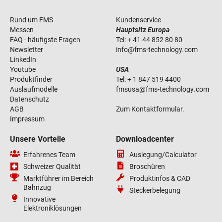
Rund um FMS
Kundenservice
Messen
Hauptsitz Europa
FAQ - häufigste Fragen
Tel:
+ 41 44 852 80 80
Newsletter
info
@
fms-technology
.
com
LinkedIn
Youtube
USA
Produktfinder
Tel:
+ 1 847 519 4400
Auslaufmodelle
fmsusa
@
fms-technology
.
com
Datenschutz
AGB
Zum Kontaktformular.
Impressum
Unsere Vorteile
Downloadcenter
Erfahrenes Team
Auslegung/Calculator
Schweizer Qualität
Broschüren
Marktführer im Bereich
Produktinfos & CAD
Bahnzug
Steckerbelegung
Innovative
Elektroniklösungen