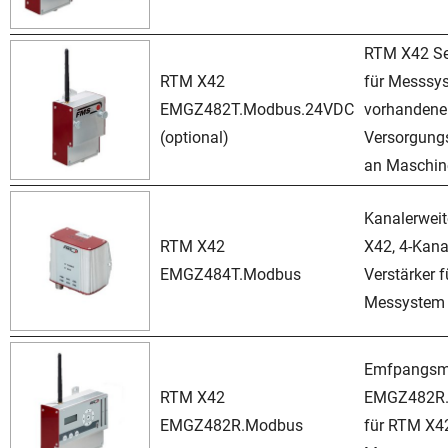
RTM X42 S
RTM X42
für Messsys
EMGZ482T.Modbus.24VDC
vorhandene
(optional)
Versorgun
an Maschin
Kanalerwei
RTM X42
X42, 4-Kana
EMGZ484T.Modbus
Verstärker f
Messystem
Emfpangsm
RTM X42
EMGZ482R
EMGZ482R.Modbus
für RTM X4