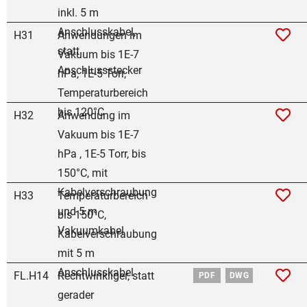
inkl. 5 m
Anschlusskabel,
H31
Anwendungen im
statt
Vakuum bis 1E-7
Anschlussstecker
hPa, 1E-5 Torr,
Temperaturbereich
bis 120°C
H32
Anwendung im
Vakuum bis 1E-7
hPa , 1E-5 Torr, bis
150°C, mit
Kabelverschraubung
H33
Temperaturbereich
und 5 m
bis 150°C,
Vakuumkabel
Kabelverschraubung
mit 5 m
Anschlusskabel
FL.H14
Rechtwinkliger, statt
PDF
DWG
gerader