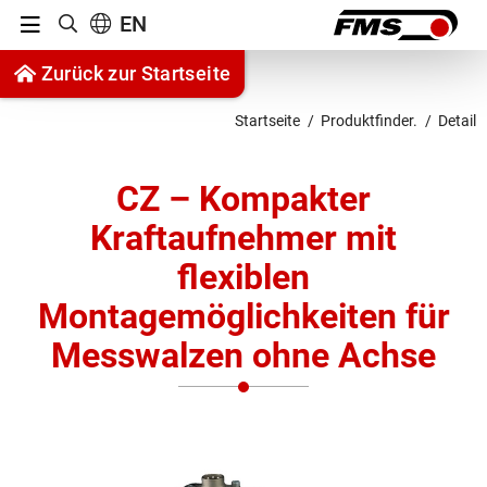
Menu
EN
Suche anzeigen
Zum Inhalt springen
Zurück zur Startseite
Zur Navigation springen
Startseite
Produktfinder.
Detail
CZ – Kompakter
Kraftaufnehmer mit
flexiblen
Montagemöglichkeiten für
Messwalzen ohne Achse