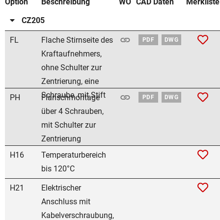
Option
Beschreibung
WO
CAD Daten
Merkliste
CZ205
FL
Flache Stirnseite des
PDF
DWG
Kraftaufnehmers,
ohne Schulter zur
Zentrierung, eine
Schraube, mit Stift
PH
Flanschmontage
PDF
DWG
über 4 Schrauben,
mit Schulter zur
Zentrierung
H16
Temperaturbereich
bis 120°C
H21
Elektrischer
Anschluss mit
Kabelverschraubung,