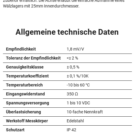
Zubehör erhältlich. Die Achse erlaubt die einfache Aufnahme eines
Wälzlagers mit 25mm Innendurchmesser.
Allgemeine technische Daten
Empfindlichkeit
1,8 mV/V
Toleranz der Empfindlichkeit
<± 2 %
Genauigkeitsklasse
± 0,5 %
Temperaturkoeffizient
± 0,1 %/10K
Temperaturbereich
-10 bis 60 °C
Eingangswiderstand
350 Ω
Spannungsversorgung
1 bis 10 VDC
Überlastsicherung
10-fache Nennkraft
Werkstoff Messkörper
Edelstahl
Schutzart
IP 42