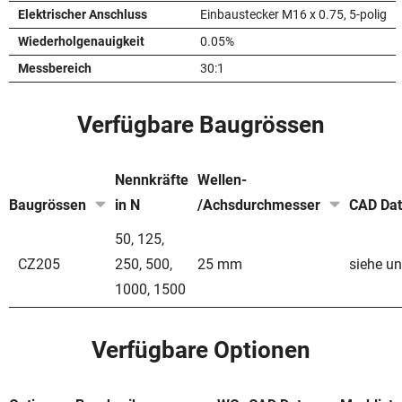
Elektrischer Anschluss
Einbaustecker M16 x 0.75, 5-polig
Wiederholgenauigkeit
0.05%
Messbereich
30:1
Verfügbare Baugrössen
Nennkräfte
Wellen-
Baugrössen
in N
/Achsdurchmesser
CAD Da
50
,
125
,
CZ205
250
,
500
,
25 mm
siehe un
1000
,
1500
Verfügbare Optionen