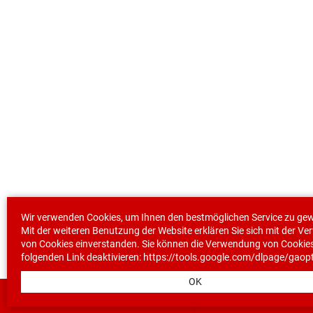
Wir verwenden Cookies, um Ihnen den bestmöglichen Service zu gew
Mit der weiteren Benutzung der Website erklären Sie sich mit der V
von Cookies einverstanden. Sie können die Verwendung von Cookie
folgenden
Link
deaktivieren:
https://tools.google.com/dlpage/gaop
OK
Support anrufen
E
(+41 44 852 80 80)