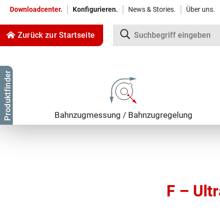
Downloadcenter.
Konfigurieren.
News & Stories.
Über uns.
Zurück zur Startseite
Zum Inhalt springen
Produktfinder
Zur Navigation springen
Bahnzug­messung / Bahnzug­regelung
F – Ult