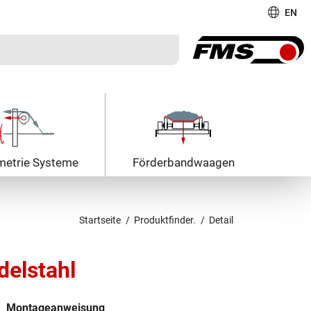
EN
metrie Systeme
Förderband­waagen
Startseite
Produktfinder.
Detail
delstahl
Montageanweisung