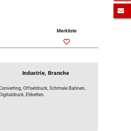
E
Merkliste
Industrie, Branche
Converting, Offsetdruck, Schmale Bahnen,
Digitaldruck, Etiketten