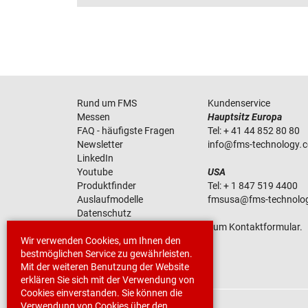
Rund um FMS
Kundenservice
Messen
Hauptsitz Europa
FAQ - häufigste Fragen
Tel:
+ 41 44 852 80 80
Newsletter
info
@
fms-technology
.
LinkedIn
Youtube
USA
Produktfinder
Tel:
+ 1 847 519 4400
Auslaufmodelle
fmsusa
@
fms-technolo
Datenschutz
AGB
Zum Kontaktformular.
Wir verwenden Cookies, um Ihnen den
Impressum
bestmöglichen Service zu gewährleisten.
Mit der weiteren Benutzung der Website
erklären Sie sich mit der Verwendung von
Cookies einverstanden. Sie können die
Verwendung von Cookies über den