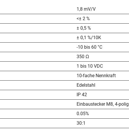
1,8 mV/V
<± 2 %
± 0,5 %
± 0,1 %/10K
-10 bis 60 °C
350 Ω
1 bis 10 VDC
10-fache Nennkraft
Edelstahl
IP 42
Einbaustecker M8, 4-polig
0.05%
30:1