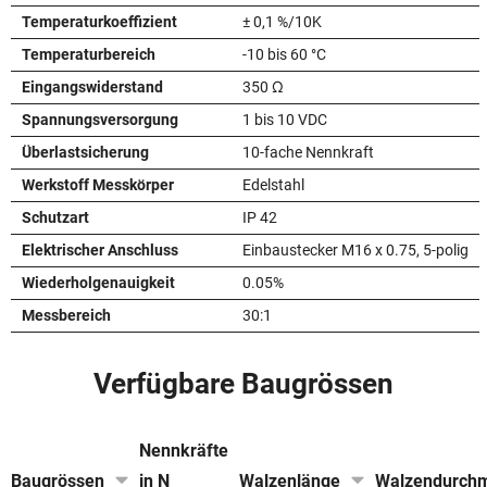
Temperaturkoeffizient
± 0,1 %/10K
Temperaturbereich
-10 bis 60 °C
Eingangswiderstand
350 Ω
Spannungsversorgung
1 bis 10 VDC
Überlastsicherung
10-fache Nennkraft
Werkstoff Messkörper
Edelstahl
Schutzart
IP 42
Elektrischer Anschluss
Einbaustecker M16 x 0.75, 5-polig
Wiederholgenauigkeit
0.05%
Messbereich
30:1
Verfügbare Baugrössen
Nennkräfte
Baugrössen
in N
Walzenlänge
Walzendurch