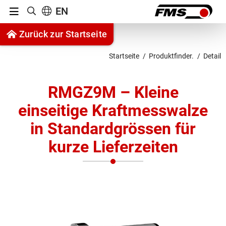
Menu
EN
Suche anzeigen
Zum Inhalt springen
Zurück zur Startseite
Zur Navigation springen
Startseite
Produktfinder.
Detail
RMGZ9M – Kleine
einseitige Kraftmesswalze
in Standardgrössen für
kurze Lieferzeiten