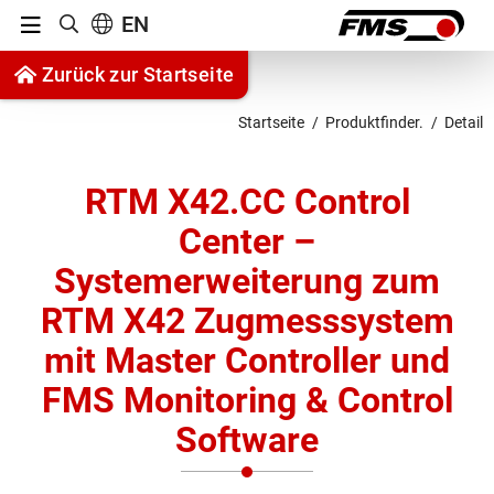
Menu
EN
Suche anzeigen
Zum Inhalt springen
Zurück zur Startseite
Zur Navigation springen
Startseite
Produktfinder.
Detail
RTM X42.CC Control
Center –
Systemerweiterung zum
RTM X42 Zugmesssystem
mit Master Controller und
FMS Monitoring & Control
Software