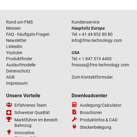
Rund um FMS
Kundenservice
Messen
Hauptsitz Europa
FAQ - häufigste Fragen
Tel:
+ 41 44 852 80 80
Newsletter
info
@
fms-technology
.
com
LinkedIn
Youtube
USA
Produktfinder
Tel:
+ 1 847 519 4400
Auslaufmodelle
fmsusa
@
fms-technology
.
com
Datenschutz
AGB
Zum Kontaktformular.
Impressum
Unsere Vorteile
Downloadcenter
Erfahrenes Team
Auslegung/Calculator
Schweizer Qualität
Broschüren
Marktführer im Bereich
Produktinfos & CAD
Bahnzug
Steckerbelegung
Innovative