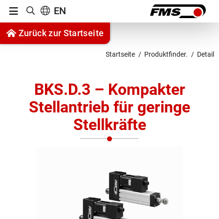
Menu
EN
Suche anzeigen
Zum Inhalt springen
Zurück zur Startseite
Zur Navigation springen
Startseite
Produktfinder.
Detail
BKS.D.3 – Kompakter
Stellantrieb für geringe
Stellkräfte