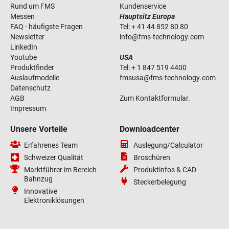
Rund um FMS
Kundenservice
Messen
Hauptsitz Europa
FAQ - häufigste Fragen
Tel:
+ 41 44 852 80 80
Newsletter
info
@
fms-technology
.
com
LinkedIn
Youtube
USA
Produktfinder
Tel:
+ 1 847 519 4400
Auslaufmodelle
fmsusa
@
fms-technology
.
com
Datenschutz
AGB
Zum Kontaktformular.
Impressum
Unsere Vorteile
Downloadcenter
Erfahrenes Team
Auslegung/Calculator
Schweizer Qualität
Broschüren
Marktführer im Bereich
Produktinfos & CAD
Bahnzug
Steckerbelegung
Innovative
Elektroniklösungen