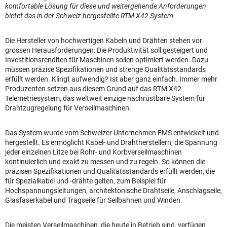
komfortable Lösung für diese und weitergehende Anforderungen
bietet das in der Schweiz hergestellte RTM X42 System.
Die Hersteller von hochwertigen Kabeln und Drähten stehen vor
grossen Herausforderungen: Die Produktivität soll gesteigert und
Investitionsrenditen für Maschinen sollen optimiert werden. Dazu
müssen präzise Spezifikationen und strenge Qualitätsstandards
erfüllt werden. Klingt aufwendig? Ist aber ganz einfach. Immer mehr
Produzenten setzen aus diesem Grund auf das RTM X42
Telemetriesystem, das weltweit einzige nachrüstbare System für
Drahtzugregelung für Verseilmaschinen.
Das System wurde vom Schweizer Unternehmen FMS entwickelt und
hergestellt. Es ermöglicht Kabel- und Drahtherstellern, die Spannung
jeder einzelnen Litze bei Rohr- und Korbverseilmaschinen
kontinuierlich und exakt zu messen und zu regeln. So können die
präzisen Spezifikationen und Qualitätsstandards erfüllt werden, die
für Spezialkabel und -drähte gelten, zum Beispiel für
Hochspannungsleitungen, architektonische Drahtseile, Anschlagseile,
Glasfaserkabel und Tragseile für Seilbahnen und Winden.
Die meisten Verseilmaschinen, die heute in Betrieb sind, verfügen