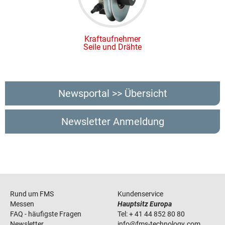
Kraftaufnehmer
Seile und Drähte
Newsportal >> Übersicht
Newsletter Anmeldung
Rund um FMS
Kundenservice
Messen
Hauptsitz Europa
FAQ - häufigste Fragen
Tel:
+ 41 44 852 80 80
Newsletter
info
@
fms-technology
.
com