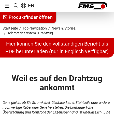
Menu
EN
Suche anzeigen
Zum Inhalt springen
Produktfinder öffnen
Zur Navigation springen
Startseite
Top-Navigation
News & Stories.
Telemetrie System | Drahtzug
Hier können Sie den vollständigen Bericht als
PDF herunterladen (nur in Englisch verfügbar)
Weil es auf den Drahtzug
ankommt
Ganz gleich, ob Sie Stromkabel, Glasfaserkabel, Stahlseile oder andere
hochwertige Kabel oder Seile herstellen: Die kontinuierliche
Überwachung und Kontrolle der Litzenspannung ist unerlässlich. Eine